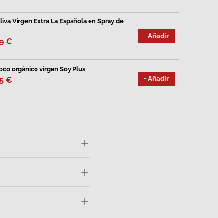
liva Virgen Extra La Española en Spray de
+ Añadir
99 €
oco orgánico virgen Soy Plus
+ Añadir
95 €