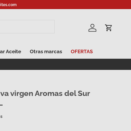
ites.com
Iniciar sesión
Carrito
ar Aceite
Otras marcas
OFERTAS
iva virgen Aromas del Sur
L
as