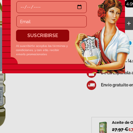
24,95 €
4,
Cant.
Disminuir cantida
A
Garrafa de 5L (4
De La Española a
Envío gratuito 
Aceite de O
27,97 €
1