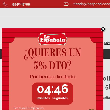
954689199
tienda@laespanolaace
o
Aromatizados
Aceite para Regalar
Personaliz
ECOAHORRO: Lata Aceite Oliva Virgen 5L
Aceite de ol
garrafa de 5
8 reseñ