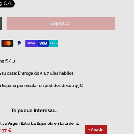
99 €/L
Agotado
d
umentar la cantidad
,99 €/L)
 tu casa: Entrega de 5 a 7 días hábiles
en España peninsular en pedidos desde 45€
Te puede interesar...
liva Virgen Extra La Española en Lata de 3L
+ Añadir
7,97 €