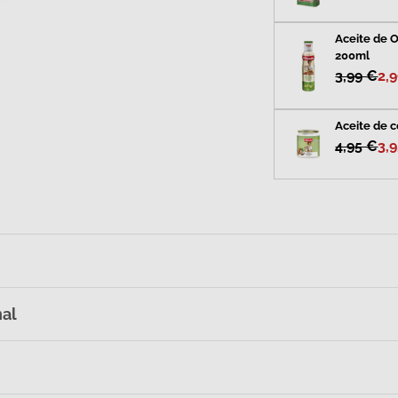
Aceite de O
200ml
3,99 €
2,
Aceite de c
4,95 €
3,
nal