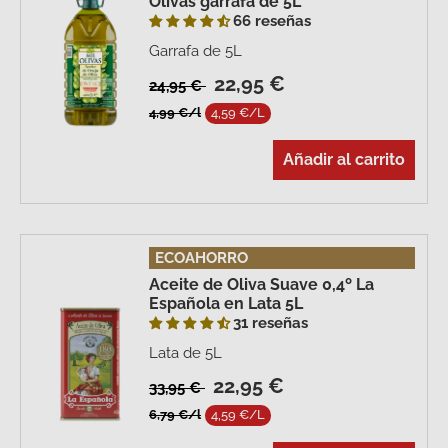
Olivas garrafa de 5L
66 reseñas
Garrafa de 5L
22,95 €
24,95 €
4,99 €/l
4,59 €/L
Añadir al carrito
ECOAHORRO
Aceite de Oliva Suave 0,4º La
Española en Lata 5L
31 reseñas
Lata de 5L
22,95 €
33,95 €
6,79 €/l
4,59 €/L