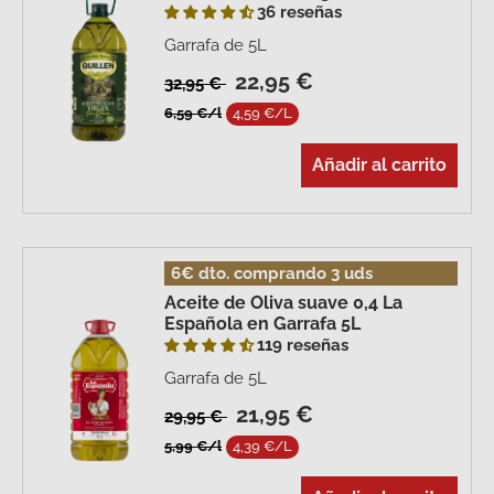
36 reseñas
Garrafa de 5L
22,95 €
32,95 €
6,59 €/l
4,59 €/L
Añadir al carrito
6€ dto. comprando 3 uds
Aceite de Oliva suave 0,4 La
Española en Garrafa 5L
119 reseñas
Garrafa de 5L
21,95 €
29,95 €
5,99 €/l
4,39 €/L