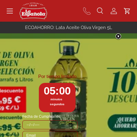
Menú
Ir al contenido
Buscar
Iniciar se
Carr
Buscar
Buscar
ECOAHORRO: Lata Aceite Oliva Virgen 5L