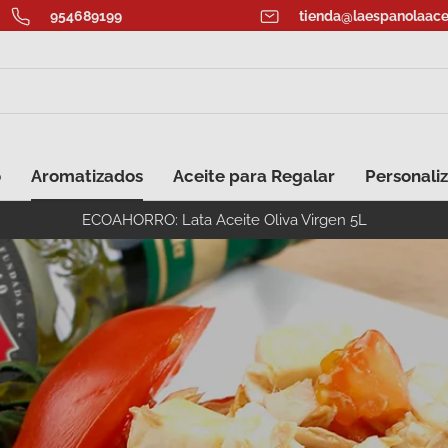
954689199
tienda@laespanolaace
o
Aromatizados
Aceite para Regalar
Personaliz
ECOAHORRO: Lata Aceite Oliva Virgen 5L