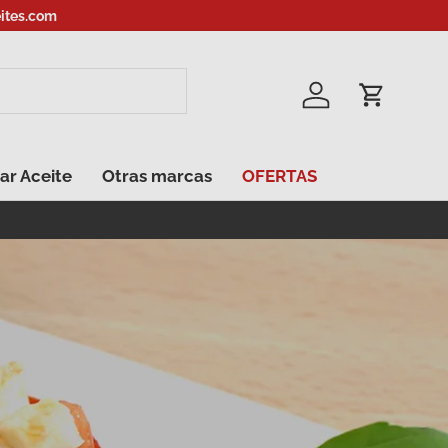
ites.com
Iniciar sesión
Carrito
ar Aceite
Otras marcas
OFERTAS