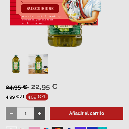
Cargar imagen 1 en la vista de galería
Cargar imagen 2 en la vista de galería
22,95 €
24,95 €
4,99 €/l
4,59 €/L
Cant.
Añadir al carrito
Disminuir cantidad
Aumentar la cantidad