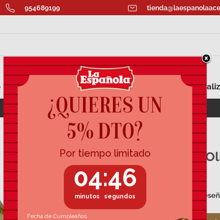
954689199
tienda@laespanolaace
o
Aromatizados
Aceite para Regalar
Personaliz
ECOAHORRO: Lata Aceite Oliva Virgen 5L
Aceite de Ol
Garrafa 5L
29 rese