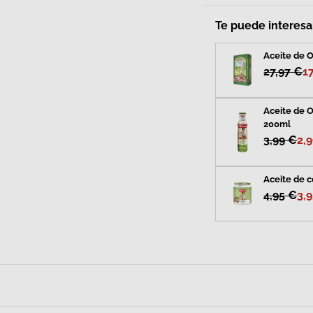
Te puede interesar
Aceite de O
27,97 €
1
Aceite de O
200ml
3,99 €
2,
Aceite de c
4,95 €
3,