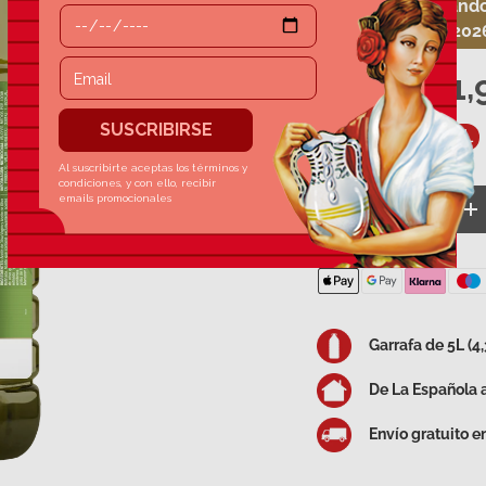
6€ dto. comprando 
Hasta el 30.08.202
21,
29,95 €
5,99 €/l
4,39 €/L
Cant.
Disminuir cantida
A
Garrafa de 5L (4
De La Española a
Envío gratuito 