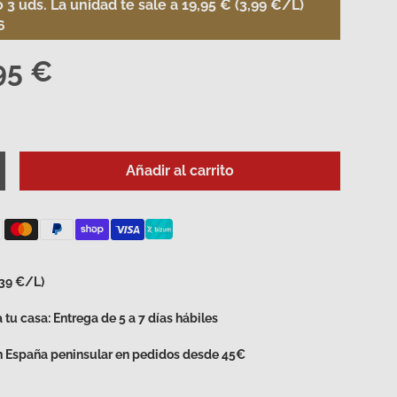
3 uds. La unidad te sale a 19,95 € (3,99 €/L)
6
95 €
Añadir al carrito
d
umentar la cantidad
,39 €/L)
 tu casa: Entrega de 5 a 7 días hábiles
en España peninsular en pedidos desde 45€