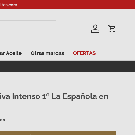
ites.com
Iniciar sesión
Carrito
ar Aceite
Otras marcas
OFERTAS
iva Intenso 1º La Española en
ñas