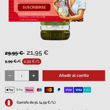
21,95 €
29,95 €
5,99 €/l
4,39 €/L
Cant.
Añadir al carrito
Disminuir cantidad
Aumentar la cantidad
Garrafa de 5L (4,39 €/L)