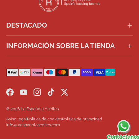
DESTACADO
INFORMACIÓN SOBRE LA TIENDA
Formas de pago aceptadas
Facebook
YouTube
Instagram
TikTok
Twitter
© 2026
La Española Aceites
.
Aviso legal
Política de cookies
Política de privacidad
info@laespanolaaceites.com
Contáctano