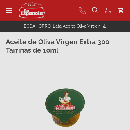
Menú
Ir al contenido
Buscar
Iniciar se
Carr
Buscar
Buscar
ECOAHORRO: Lata Aceite Oliva Virgen 5L
Aceite de Oliva Virgen Extra 300
Tarrinas de 10ml