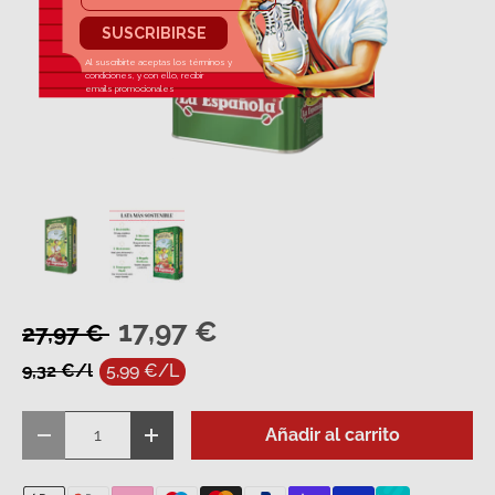
Cargar imagen 1 en la vista de galería
Cargar imagen 2 en la vista de galería
17,97 €
27,97 €
9,32 €/l
5,99 €/L
Cant.
Añadir al carrito
Disminuir cantidad
Aumentar la cantidad