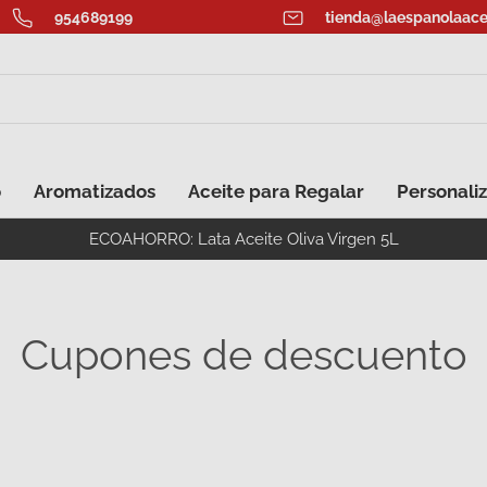
954689199
tienda@laespanolaace
o
Aromatizados
Aceite para Regalar
Personaliz
ECOAHORRO: Lata Aceite Oliva Virgen 5L
Cupones de descuento