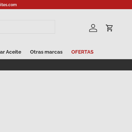
ites.com
Iniciar sesión
Carrito
ar Aceite
Otras marcas
OFERTAS