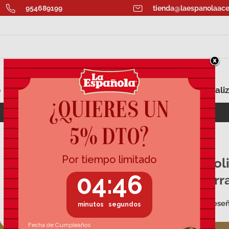
954689199
tienda@laespanolaace
o
Aromatizados
Aceite para Regalar
Personaliz
ECOAHORRO: Lata Aceite Oliva Virgen 5L
Aceite de ol
Guillén garr
36 rese