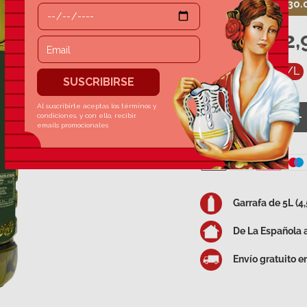
Válido hasta el 30
22,
32,95 €
6,59 €/l
4,59 €/L
Cant.
Disminuir cantida
A
Garrafa de 5L (4
De La Española a
Envío gratuito 