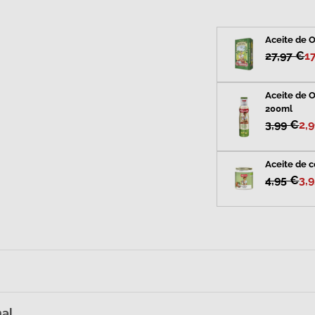
Aceite de O
27,97 €
1
alería
Aceite de O
200ml
3,99 €
2,
Aceite de c
4,95 €
3,
nal