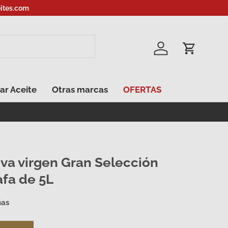
ites.com
Iniciar sesión
Carrito
ar Aceite
Otras marcas
OFERTAS
iva virgen Gran Selección
afa de 5L
ñas