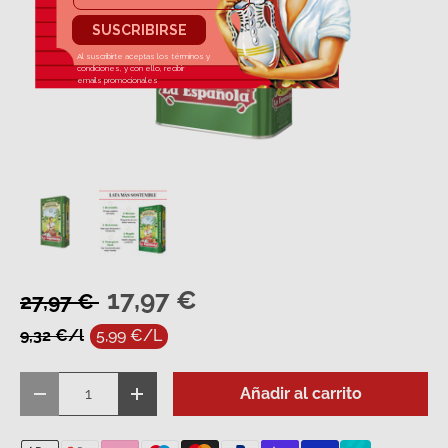
Cargar imagen 1 en la vista de galería
Cargar imagen 2 en la vista de galería
17,97 €
27,97 €
9,32 €/l
5,99 €/L
Cant.
Añadir al carrito
Disminuir cantidad
Aumentar la cantidad