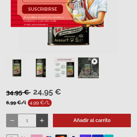
Cargar imagen 1 en la vista de galería
Cargar imagen 2 en la vista de galería
Cargar imagen 3 en la vista de
Reproducir vídeo 1 en
24,95 €
34,95 €
6,99 €/l
4,99 €/L
Cant.
Añadir al carrito
Disminuir cantidad
Aumentar la cantidad