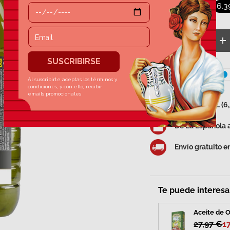
19,16 €
6,3
Cant.
Disminuir cantida
A
Garrafa de 3L (6
De La Española a
Envío gratuito 
Te puede interesar
Aceite de O
27,97 €
1