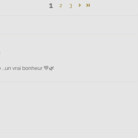
1
2
3
...un vrai bonheur 💚🌿