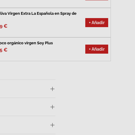
liva Virgen Extra La Española en Spray de
+ Añadir
99 €
oco orgánico virgen Soy Plus
+ Añadir
95 €