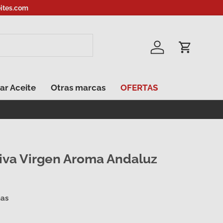
ites.com
Iniciar sesión
Carrito
ar Aceite
Otras marcas
OFERTAS
liva Virgen Aroma Andaluz
ñas