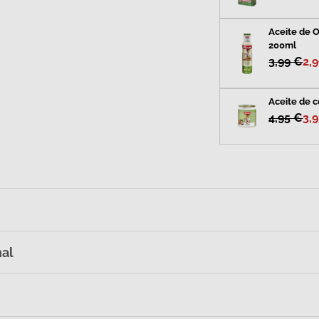
Aceite de O
200ml
3,99 €
2,
alería
Aceite de c
4,95 €
3,
nal