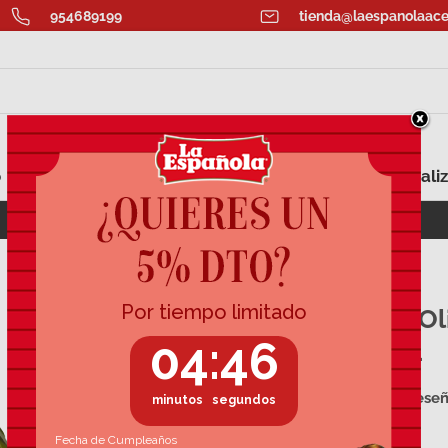
954689199
tienda@laespanolaace
o
Aromatizados
Aceite para Regalar
Personaliz
ECOAHORRO: Lata Aceite Oliva Virgen 5L
Aceite de O
Garrafa 3L
33 rese