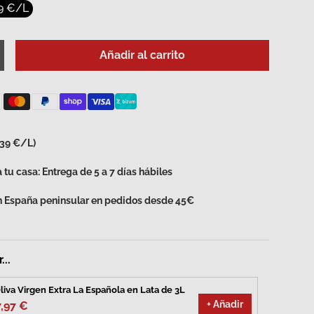
9 €/L
Añadir al carrito
d
umentar la cantidad
,39 €/L)
 tu casa: Entrega de 5 a 7 días hábiles
en España peninsular en pedidos desde 45€
...
liva Virgen Extra La Española en Lata de 3L
+ Añadir
7,97 €