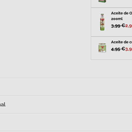
Aceite de O
200ml
3,99 €
2,
Aceite de c
4,95 €
3,
nal