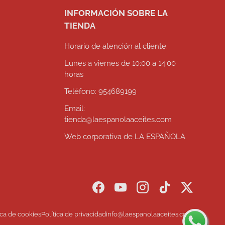
INFORMACIÓN SOBRE LA
TIENDA
Horario de atención al cliente:
Lunes a viernes de 10:00 a 14:00
horas
Teléfono: 954689199
Email:
tienda@laespanolaaceites.com
Web corporativa de LA ESPAÑOLA
Facebook
YouTube
Instagram
TikTok
Twitter
ica de cookies
Política de privacidad
info@laespanolaaceites.com