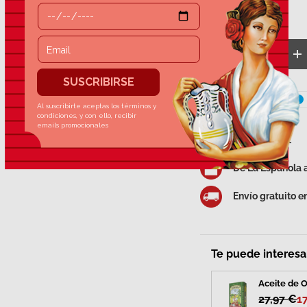
7,99 €
Cant.
Disminuir cantida
A
Botella de 1L
De La Española a
Envío gratuito 
Te puede interesar
Aceite de O
27,97 €
1