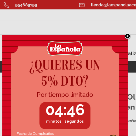
954689199
tienda@laespanolaace
o
Aromatizados
Aceite para Regalar
Personaliz
ECOAHORRO: Lata Aceite Oliva Virgen 5L
Aceite de O
Española en 
2 reseñ