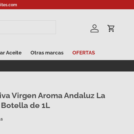
ites.com
Iniciar sesión
Carrito
ar Aceite
Otras marcas
OFERTAS
liva Virgen Aroma Andaluz La
Botella de 1L
as