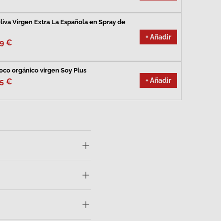
liva Virgen Extra La Española en Spray de
+ Añadir
99 €
oco orgánico virgen Soy Plus
+ Añadir
95 €