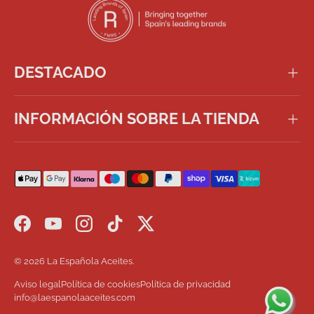
DESTACADO
INFORMACIÓN SOBRE LA TIENDA
Formas de pago aceptadas
Facebook
YouTube
Instagram
TikTok
Twitter
© 2026
La Española Aceites
.
Aviso legal
Política de cookies
Política de privacidad
info@laespanolaaceites.com