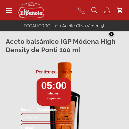
Menú
Ir al contenido
Buscar
Iniciar se
Carr
Buscar
Buscar
ECOAHORRO: Lata Aceite Oliva Virgen 5L
Aceto balsámico IGP Módena High
Density de Ponti 100 ml