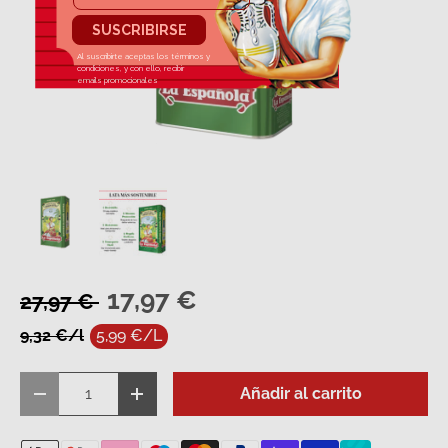
Cargar imagen 1 en la vista de galería
Cargar imagen 2 en la vista de galería
17,97 €
27,97 €
9,32 €/l
5,99 €/L
Cant.
Añadir al carrito
Disminuir cantidad
Aumentar la cantidad