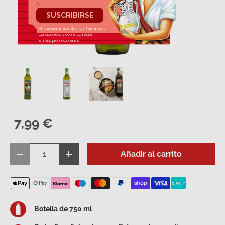
Cargar imagen 1 en la vista de galería
Cargar imagen 2 en la vista de galería
Cargar imagen 3 en la vista de
7,99 €
Cant.
Añadir al carrito
Disminuir cantidad
Aumentar la cantidad
Botella de 750 ml